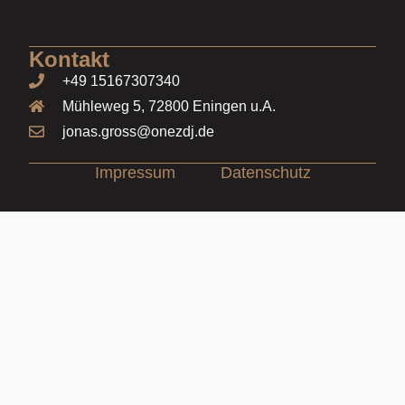
Kontakt
+49 15167307340
Mühleweg 5, 72800 Eningen u.A.
jonas.gross@onezdj.de
Impressum
Datenschutz
rulet
gates
blackjack
casibom
casibom
casibom
casibom
oyna
of
oyna
giriş
giriş
olympus